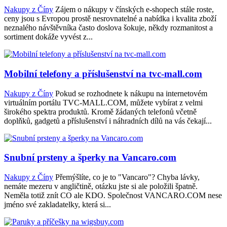
Nakupy z Číny
Zájem o nákupy v čínských e-shopech stále roste,
ceny jsou s Evropou prostě nesrovnatelné a nabídka i kvalita zboží
neznalého návštěvníka často doslova šokuje, někdy rozmanitost a
sortiment dokáže vyvést z...
Mobilní telefony a příslušenství na tvc-mall.com
Nakupy z Číny
Pokud se rozhodnete k nákupu na internetovém
virtuálním portálu TVC-MALL.COM, můžete vybírat z velmi
širokého spektra produktů. Kromě žádaných telefonů včetně
doplňků, gadgetů a příslušenství i náhradních dílů na vás čekají...
Snubní prsteny a šperky na Vancaro.com
Nakupy z Číny
Přemýšlíte, co je to "Vancaro"? Chyba lávky,
nemáte mezeru v angličtině, otázku jste si ale položili špatně.
Neměla totiž znít CO ale KDO. Společnost VANCARO.COM nese
jméno své zakladatelky, která si...