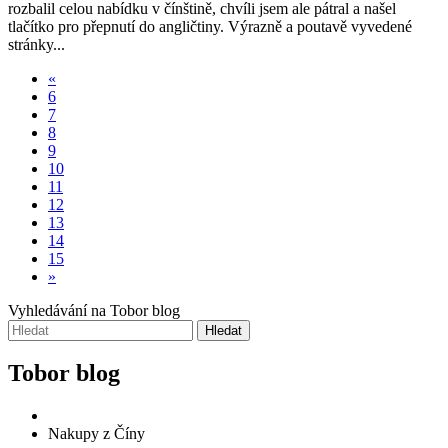
rozbalil celou nabídku v čínštině, chvíli jsem ale pátral a našel
tlačítko pro přepnutí do angličtiny. Výrazně a poutavě vyvedené
stránky...
«
6
7
8
9
10
11
12
13
14
15
»
Vyhledávání na Tobor blog
Hledat
Tobor blog
Nakupy z Číny