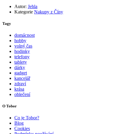
Autor:
Jehla
Kategorie
Nakupy z Číny
Tagy
domácnost
hobby
volný čas
hodinky
telefony
tablety
dárky
gadget
kancelář
zdraví
krása
oblečení
O Tobor
Co je Tobor?
Blog
Cookies
Podmínky používání