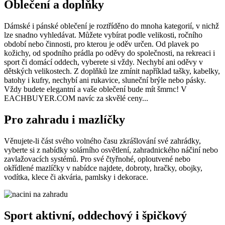
Oblečení a doplňky
Dámské i pánské oblečení je roztříděno do mnoha kategorií, v nichž
lze snadno vyhledávat. Můžete vybírat podle velikosti, ročního
období nebo činnosti, pro kterou je oděv určen. Od plavek po
kožichy, od spodního prádla po oděvy do společnosti, na rekreaci i
sport či domácí oddech, vyberete si vždy. Nechybí ani oděvy v
dětských velikostech. Z doplňků lze zmínit například tašky, kabelky,
batohy i kufry, nechybí ani rukavice, sluneční brýle nebo pásky.
Vždy budete elegantní a vaše oblečení bude mít šmrnc! V
EACHBUYER.COM navíc za skvělé ceny...
Pro zahradu i mazlíčky
Věnujete-li část svého volného času zkrášlování své zahrádky,
vyberte si z nabídky solárního osvětlení, zahradnického náčiní nebo
zavlažovacích systémů. Pro své čtyřnohé, oploutvené nebo
okřídlené mazlíčky v nabídce najdete, dobroty, hračky, obojky,
vodítka, klece či akvária, pamlsky i dekorace.
Sport aktivní, oddechový i špičkový