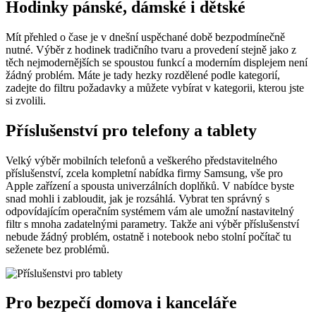
Hodinky pánské, dámské i dětské
Mít přehled o čase je v dnešní uspěchané době bezpodmínečně
nutné. Výběr z hodinek tradičního tvaru a provedení stejně jako z
těch nejmodernějších se spoustou funkcí a moderním displejem není
žádný problém. Máte je tady hezky rozdělené podle kategorií,
zadejte do filtru požadavky a můžete vybírat v kategorii, kterou jste
si zvolili.
Příslušenství pro telefony a tablety
Velký výběr mobilních telefonů a veškerého představitelného
příslušenství, zcela kompletní nabídka firmy Samsung, vše pro
Apple zařízení a spousta univerzálních doplňků. V nabídce byste
snad mohli i zabloudit, jak je rozsáhlá. Vybrat ten správný s
odpovídajícím operačním systémem vám ale umožní nastavitelný
filtr s mnoha zadatelnými parametry. Takže ani výběr příslušenství
nebude žádný problém, ostatně i notebook nebo stolní počítač tu
seženete bez problémů.
Pro bezpečí domova i kanceláře