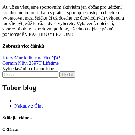
Ať už se věnujeme sportovním aktivitám jen občas pro udržení
kondice nebo při setkání s přáteli, sportujete častěji a chcete se
vypracovat mezi špičku či už dosahujete úctyhodných výkonů a
toužíte být ještě lepší, tady si vyberete. Vybavení, oblečení,
sportovní obuv i sportovní potřeby, všechno najdete pěkně
pohromadě v EACHBUYER.COM!
Zobrazit více článků
Který žánr knih je nejčtenější?
Garmin Nüvi 2597T Lifetime
Vyhledávání na Tobor blog
Hledat
Tobor blog
Nakupy z Číny
Sdílejte článek
O článku