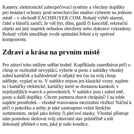
Kamery, elektronické zabezpečovací systémy a všechny doplňky
pro instalaci ochrany proti nenechavcům snadno vyberete na jednom
místě – v obchodě EACHBUYER.COM. Bohatý výběr alarmů,
čidel a hlásičů zaručí, že váš byt, dům, garáž či kancelář, rekreační
objekt ani jiný majetek nebudou ohroženy nebo dokonce vykradeny.
Bohatý výběr umožňuje zvolit optimální řešení a ty správné
komponenty.
Zdraví a krása na prvním místě
Pro zdraví toho můžete udělat hodně. Kupříkladu zanedbávat péči o
chrup se rozhodně nevyplácí, vyberte si proto z nabídky vhodný
zubní kartáček a každodenně si nějaký ten čas na svůj chrup
udělejte, vyplatí se to. V nabídce nejsou jen klasické vzory, najdete
tu i kartáčky elektrické, kartáčky které se dostanou kamkoli, v
nejrůznějších tvarech a provedeních. V nabídce jsou i zubní nitě,
pasty a další doplňky. Chcete partnera zbavit chrápání? I na tohle
najdete prostředek – vhodně tvarovanou mezizubní vložku! Náčiní k
péči o pokožku a nehty je také zastoupeno velmi širokým
sortimentem, stejně jako krémy či pleťové masky. Vhodné přístroje
nám pomohou sledovat svůj zdravotní stav průměžně a mít
dokonalý přehled o tom, jaká je naše kondice.