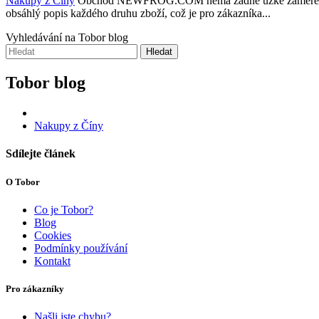
Nakupy z Číny
Obchod NEWFROG.COM nemá žádné úzké zaměření a ve 
obsáhlý popis každého druhu zboží, což je pro zákazníka...
Vyhledávání na Tobor blog
Hledat
Tobor blog
Nakupy z Číny
Sdílejte článek
O Tobor
Co je Tobor?
Blog
Cookies
Podmínky používání
Kontakt
Pro zákazníky
Našli jste chybu?