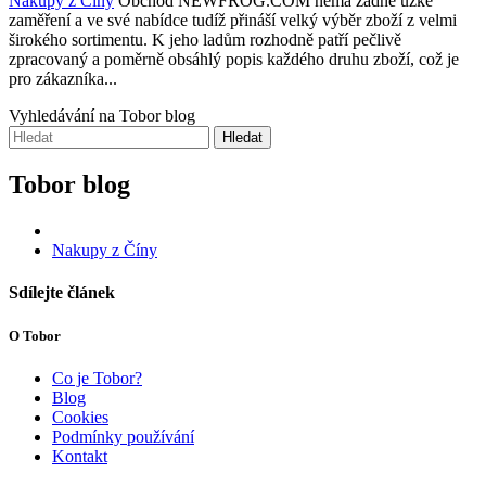
Nakupy z Číny
Obchod NEWFROG.COM nemá žádné úzké
zaměření a ve své nabídce tudíž přináší velký výběr zboží z velmi
širokého sortimentu. K jeho ladům rozhodně patří pečlivě
zpracovaný a poměrně obsáhlý popis každého druhu zboží, což je
pro zákazníka...
Vyhledávání na Tobor blog
Hledat
Tobor blog
Nakupy z Číny
Sdílejte článek
O Tobor
Co je Tobor?
Blog
Cookies
Podmínky používání
Kontakt