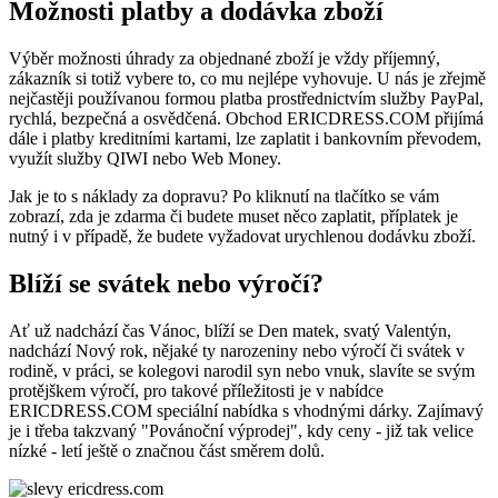
Možnosti platby a dodávka zboží
Výběr možnosti úhrady za objednané zboží je vždy příjemný,
zákazník si totiž vybere to, co mu nejlépe vyhovuje. U nás je zřejmě
nejčastěji používanou formou platba prostřednictvím služby PayPal,
rychlá, bezpečná a osvědčená. Obchod ERICDRESS.COM přijímá
dále i platby kreditními kartami, lze zaplatit i bankovním převodem,
využít služby QIWI nebo Web Money.
Jak je to s náklady za dopravu? Po kliknutí na tlačítko se vám
zobrazí, zda je zdarma či budete muset něco zaplatit, příplatek je
nutný i v případě, že budete vyžadovat urychlenou dodávku zboží.
Blíží se svátek nebo výročí?
Ať už nadchází čas Vánoc, blíží se Den matek, svatý Valentýn,
nadchází Nový rok, nějaké ty narozeniny nebo výročí či svátek v
rodině, v práci, se kolegovi narodil syn nebo vnuk, slavíte se svým
protějškem výročí, pro takové příležitosti je v nabídce
ERICDRESS.COM speciální nabídka s vhodnými dárky. Zajímavý
je i třeba takzvaný "Povánoční výprodej", kdy ceny - již tak velice
nízké - letí ještě o značnou část směrem dolů.