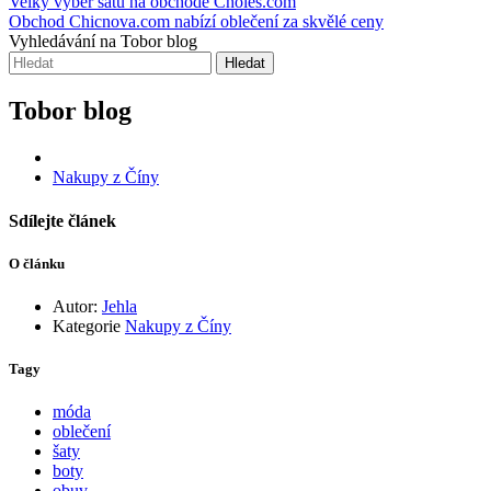
Velký výběr šatů na obchodě Choies.com
Obchod Chicnova.com nabízí oblečení za skvělé ceny
Vyhledávání na Tobor blog
Hledat
Tobor blog
Nakupy z Číny
Sdílejte článek
O článku
Autor:
Jehla
Kategorie
Nakupy z Číny
Tagy
móda
oblečení
šaty
boty
obuv