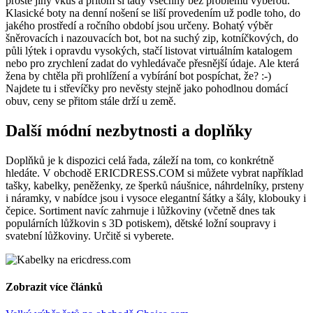
prostě jiný vkus a přitom si tady všechny bez problému vyberou.
Klasické boty na denní nošení se liší provedením už podle toho, do
jakého prostředí a ročního období jsou určeny. Bohatý výběr
šněrovacích i nazouvacích bot, bot na suchý zip, kotníčkových, do
půli lýtek i opravdu vysokých, stačí listovat virtuálním katalogem
nebo pro zrychlení zadat do vyhledávače přesnější údaje. Ale která
žena by chtěla při prohlížení a vybírání bot pospíchat, že? :-)
Najdete tu i střevíčky pro nevěsty stejně jako pohodlnou domácí
obuv, ceny se přitom stále drží u země.
Další módní nezbytnosti a doplňky
Doplňků je k dispozici celá řada, záleží na tom, co konkrétně
hledáte. V obchodě ERICDRESS.COM si můžete vybrat například
tašky, kabelky, peněženky, ze šperků náušnice, náhrdelníky, prsteny
i náramky, v nabídce jsou i vysoce elegantní šátky a šály, klobouky i
čepice. Sortiment navíc zahrnuje i lůžkoviny (včetně dnes tak
populárních lůžkovin s 3D potiskem), dětské ložní soupravy i
svatební lůžkoviny. Určitě si vyberete.
Zobrazit více článků