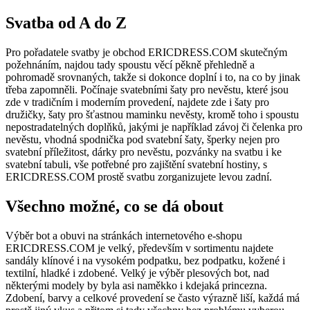
Svatba od A do Z
Pro pořadatele svatby je obchod ERICDRESS.COM skutečným
požehnáním, najdou tady spoustu věcí pěkně přehledně a
pohromadě srovnaných, takže si dokonce doplní i to, na co by jinak
třeba zapomněli. Počínaje svatebními šaty pro nevěstu, které jsou
zde v tradičním i moderním provedení, najdete zde i šaty pro
družičky, šaty pro šťastnou maminku nevěsty, kromě toho i spoustu
nepostradatelných doplňků, jakými je například závoj či čelenka pro
nevěstu, vhodná spodnička pod svatební šaty, šperky nejen pro
svatební příležitost, dárky pro nevěstu, pozvánky na svatbu i ke
svatební tabuli, vše potřebné pro zajištění svatební hostiny, s
ERICDRESS.COM prostě svatbu zorganizujete levou zadní.
Všechno možné, co se dá obout
Výběr bot a obuvi na stránkách internetového e-shopu
ERICDRESS.COM je velký, především v sortimentu najdete
sandály klínové i na vysokém podpatku, bez podpatku, kožené i
textilní, hladké i zdobené. Velký je výběr plesových bot, nad
některými modely by byla asi naměkko i kdejaká princezna.
Zdobení, barvy a celkové provedení se často výrazně liší, každá má